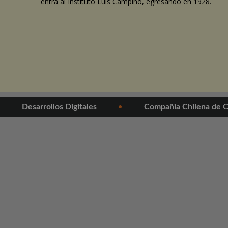
entra al Instituto Luis Campino, egresando en 1928.
•
Desarrollos Digitales
Compañia Chilena de C